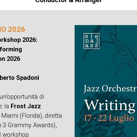
IO 2026
rkshop 2026:
rforming
ion 2026
berto Spadoni
un’opportunità di
e: la
Frost Jazz
 Miami (Florida), diretta
 di 3 Grammy Awards),
l workshop.