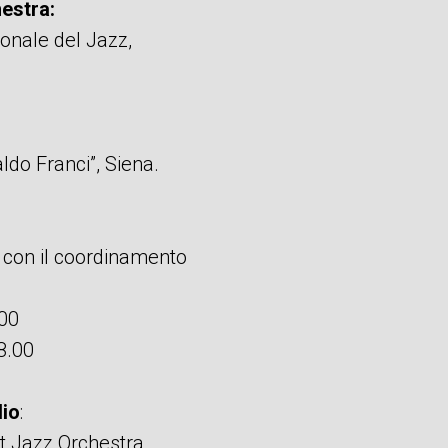
estra:
onale del Jazz,
ldo Franci”, Siena.
a con il coordinamento
.00
8.00
lio
:
st Jazz Orchestra