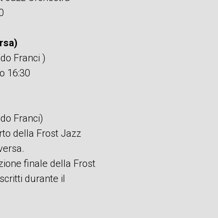
0
rsa)
ldo Franci )
to 16:30
ldo Franci)
rto della Frost Jazz
versa.
zione finale della Frost
scritti durante il