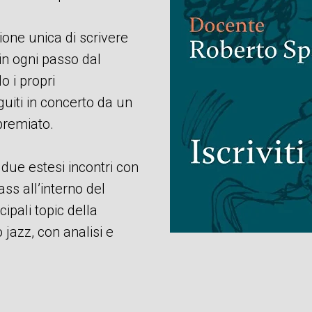
ione unica di scrivere
in ogni passo dal
o i propri
uiti in concerto da un
premiato.
due estesi incontri con
ss all’interno del
ipali topic della
 jazz, con analisi e
.